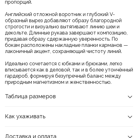
пропорций.
Английский отложной воротник и глубокий V-
образный вырез добавляют образу благородной
строгости и визуально вытягивают линию шеи и
декольте. Длинные рукава завершают композицию,
придавая образу сдержанную уверенность. По
бокам расположены накладные планки карманов —
лаконичный акцент, сохраняющий чистоту линий.
Идеально сочетается с юбками и брюками, легко
вписывается как в деловой, так и в более утончённый
гардероб, формируя безупречный баланс между
природным магнетизмом и женственностью.
Таблица размеров
ОБХВАТ
ОБХВАТ
ОБХВАТ
РАЗМЕР
ГРУДИ
ТАЛИИ
БЁДЕР
Как ухаживать
XS
80
62
86
Деликатная стирка при температуре до 30 °С,
S
84
66
92
отпаривание
Доставка и оплата