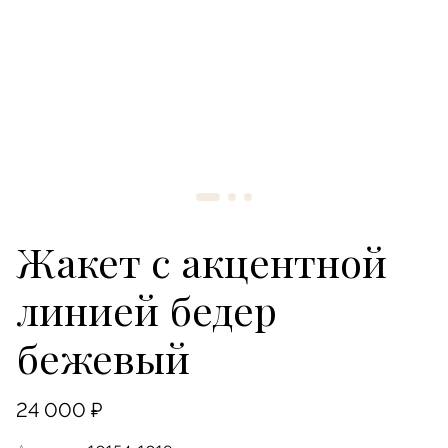
Русский
English
Изменить
RUB
USD
ПОДПИСАТЬСЯ НА НОВОСТИ
Оформляя подписку, вы соглашаетесь
с
условиями оферты
и
политики конфиденциальности
АДРЕС
Жакет с акцентной
ТЕЛЕФОН
+7 989 666 59 94
линией бедер
ВРЕМЯ РАБОТЫ
бежевый
Ежедневно с 12:00 до 20:00
24 000 ₽