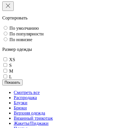
Сортировать
По умолчанию
По популярности
По новизне
Размер одежды
XS
S
M
L
Показать
Смотреть все
Распродажа
Блузки
Брюки
Верхняя одежда
Вязанный трикотаж
Жакеты/Пиджаки