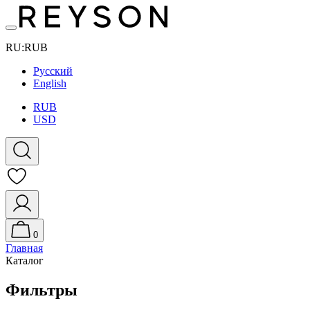
RU
:
RUB
Русский
English
RUB
USD
0
Главная
Каталог
Фильтры