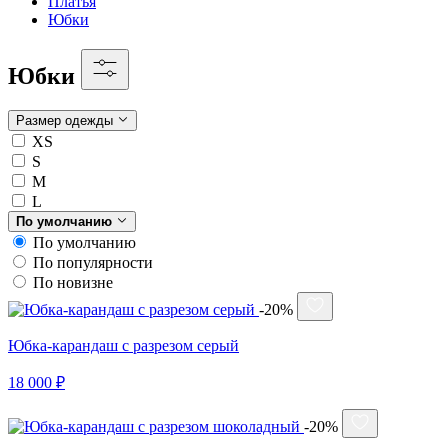
Платья
Юбки
Юбки
Размер одежды
XS
S
M
L
По умолчанию
По умолчанию
По популярности
По новизне
-20%
Юбка-карандаш с разрезом серый
18 000 ₽
-20%